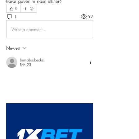
karar güvenini nasıl etkiler?
0
1
52
Write a comment...
Newest
bernabe.becket
Feb 23