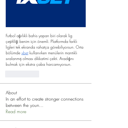
Futbol ağırlıklı bahis yapan biri olarak lig 
çeşitliliği benim için önemli. Platformda farklı 
ligleri tek ekranda rahatça görebiliyorsun. Orta 
bölümde 
xbet
 kullanırken menülerin mantıklı 
sıralanmış olması dikkatimi çekti. Aradığını 
bulmak için ekstra çaba harcamıyorsun.
Like
Reply
About
In an effort to create stronger connections
between the youn
...
Read more