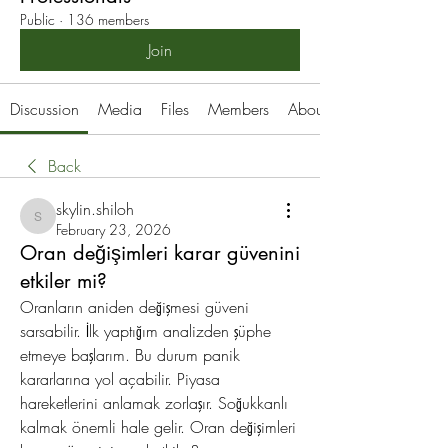
Public
·
136 members
Join
Discussion
Media
Files
Members
About
Back
skylin.shiloh
skylin.shiloh
February 23, 2026
Oran değişimleri karar güvenini
etkiler mi?
Oranların aniden değişmesi güveni 
sarsabilir. İlk yaptığım analizden şüphe 
etmeye başlarım. Bu durum panik 
kararlarına yol açabilir. Piyasa 
hareketlerini anlamak zorlaşır. Soğukkanlı 
kalmak önemli hale gelir. Oran değişimleri 