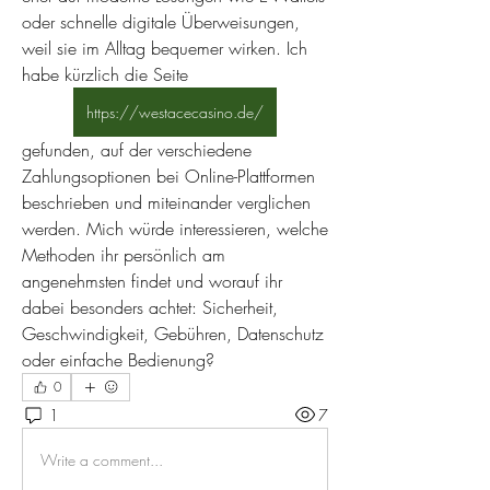
oder schnelle digitale Überweisungen, 
weil sie im Alltag bequemer wirken. Ich 
habe kürzlich die Seite 
https://westacecasino.de/
gefunden, auf der verschiedene 
Zahlungsoptionen bei Online-Plattformen 
beschrieben und miteinander verglichen 
werden. Mich würde interessieren, welche 
Methoden ihr persönlich am 
angenehmsten findet und worauf ihr 
dabei besonders achtet: Sicherheit, 
Geschwindigkeit, Gebühren, Datenschutz 
oder einfache Bedienung?
0
1
7
Write a comment...